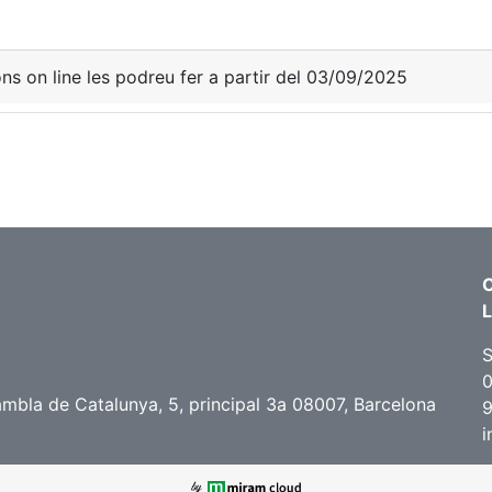
ons on line les podreu fer a partir del 03/09/2025
C
S
ambla de Catalunya, 5, principal 3a 08007, Barcelona
i