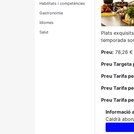
Habilitats i competències
Gastronomia
Idiomes
Salut
Plats exquisit
temporada sor
Preu:
78,26 € 
Preu Targeta 
Preu Tarifa p
Preu Tarifa p
Preu Tarifa p
Informació a
Caldrà abona