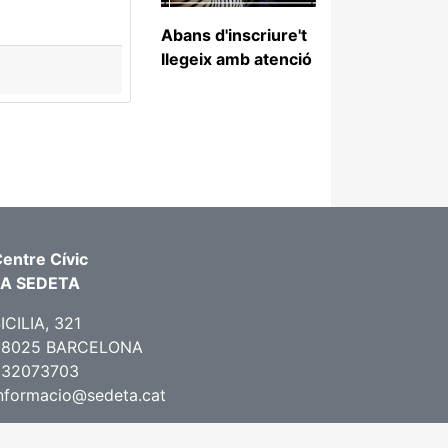
Abans d'inscriure't
llegeix amb atenció
entre Cívic
LA SEDETA
ICILIA, 321
08025 BARCELONA
932073703
nformacio@sedeta.cat