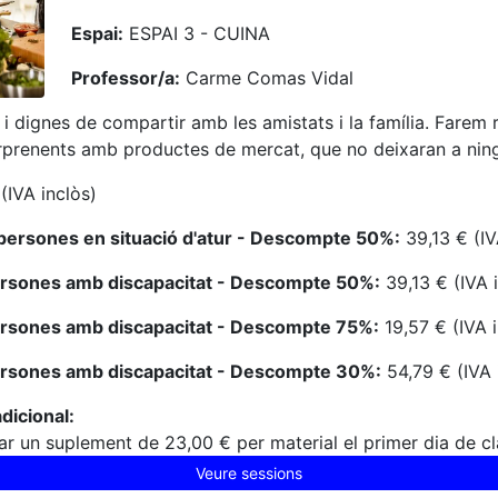
Espai:
ESPAI 3 - CUINA
Professor/a:
Carme Comas Vidal
s i dignes de compartir amb les amistats i la família. Farem
prenents amb productes de mercat, que no deixaran a ningú
(IVA inclòs)
persones en situació d'atur - Descompte 50%:
39,13 € (IV
ersones amb discapacitat - Descompte 50%:
39,13 € (IVA 
ersones amb discapacitat - Descompte 75%:
19,57 € (IVA i
ersones amb discapacitat - Descompte 30%:
54,79 € (IVA 
dicional:
r un suplement de 23,00 € per material el primer dia de c
Veure sessions