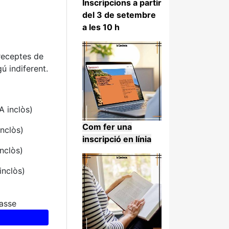
Inscripcions a partir
del 3 de setembre
a les 10 h
 receptes de
 indiferent.
A inclòs)
Com fer una
inclòs)
inscripció en línia
nclòs)
inclòs)
lasse