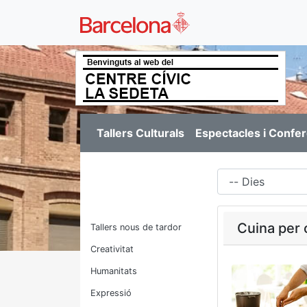
Tallers Culturals
Espectacles i Confe
Dies
Cuina per 
Tallers nous de tardor
Creativitat
Humanitats
Expressió